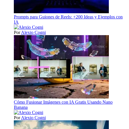
Prompts para Guiones de Reels: +200 Ideas y Ejemplos con
IA
Por
Alexio Cogni
Cómo Fusionar Imágenes con IA Gratis Usando Nano
Banana
Por
Alexio Cogni