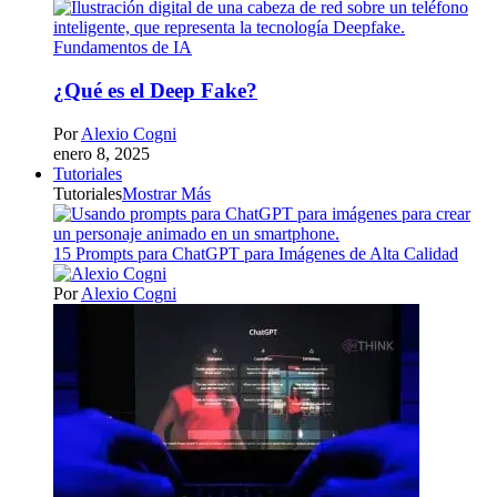
Fundamentos de IA
¿Qué es el Deep Fake?
Por
Alexio Cogni
enero 8, 2025
Tutoriales
Tutoriales
Mostrar Más
15 Prompts para ChatGPT para Imágenes de Alta Calidad
Por
Alexio Cogni