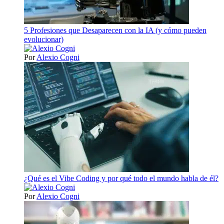
5 Profesiones que Desaparecen con la IA (y cómo pueden
evolucionar)
Por
Alexio Cogni
¿Qué es el Vibe Coding y por qué todo el mundo habla de él?
Por
Alexio Cogni